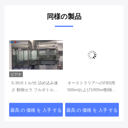
同様の製品
ビデオ
ビ
ク
5-30ボトル/分 詰め込み速
オーストラリアへのFBS用
ボ
ム
さ 動物セラ フルボトル検
500mlおよび1000ml動物血
ー
ン
出の詰め込み機
清培地充填機
ン
する
最高 の 価格 を 入手 する
最高 の 価格 を 入手 する
最