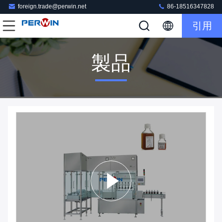
foreign.trade@perwin.net
86-18516347828
引用
製品