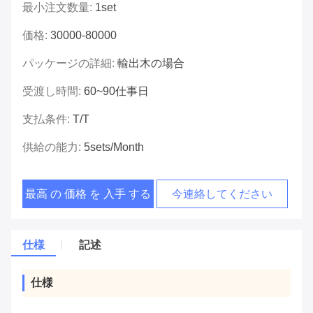
最小注文数量:
1set
価格:
30000-80000
パッケージの詳細:
輸出木の場合
受渡し時間:
60~90仕事日
支払条件:
T/T
供給の能力:
5sets/month
最高 の 価格 を 入手 する
今連絡してください
仕様
記述
仕様