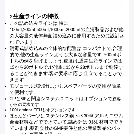
生産ラインの特徴
2.
この詰め込みラインは,特に
100ml,200ml,500ml,1000ml,2000mlの血清製品および他
の大容量の液体無菌詰め込みに使用するために設計さ
れています.
消毒式詰め込みの全体的な配置は,コンパクトで,合理
的で,他の生産ラインよりも大きな容量です. 500mlボ
トルの例を挙げましょう.速度は,通常生産ラインでは
15から20ボトルで,1分間に15から28ボトルまで到達す
ることができます.客の要求に応じ 仕立てることがで
きます
モジュール式設計により,スペアパーツの交換が簡単
で便利です.
顧客
CIPとSIPと関連システムユニットはオプションで
からの要求です
100Laminar FFUもオプションです
ほとんど
パーツはステンレス鋼 SUS 304#,アルミニウム
合金材料などでできていて,詰め針は 316L 材料ででき
ています.薬剤会社のGMP要件と他の産業製品のパッ