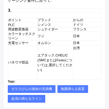
ケージング要件に沿って.
3.
ポイント
ブランド
からの
シメンス
ドイツ
PLC
周波数変換器
シュナイダー
フランス
カラータッチスク
フジ
日本
リーン
光電センサー
オムロン
日本
台湾
エアタック,CHELIC
(SMCまたはFestoにつ
パネウマ部品
いては,選択してくださ
い)
Tags:
ガラスびんの液体の充填機
無菌満ちる装置
血清の満ちるライン