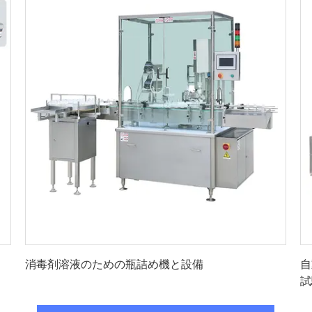
最高 の 価格 を 入手 する
消毒剤溶液のための瓶詰め機と設備
自
試