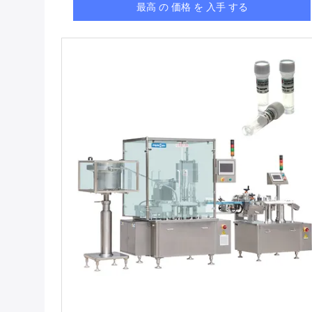
最高 の 価格 を 入手 する