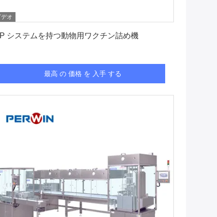
ビデオ
最高 の 価格 を 入手 する
IP システムを持つ動物用ワクチン詰め機
最高 の 価格 を 入手 する