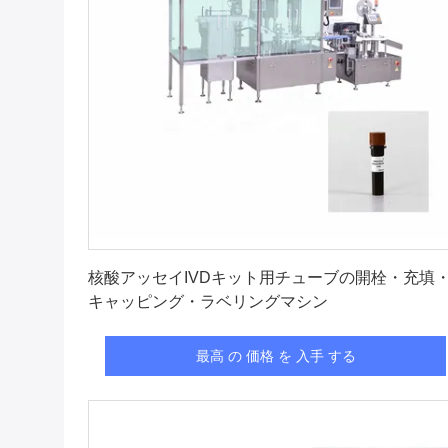
最高 の 価格 を 入手 する
核酸アッセイIVDキット用チューブの開栓・充填
キャッピング・ラベリングマシン
最高 の 価格 を 入手 する