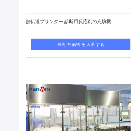
最高 の 価格 を 入手 する
熱伝送プリンター 診断用反応剤の充填機
最高 の 価格 を 入手 する