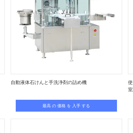
最高 の 価格 を 入手 する
・
自動液体石けんと手洗浄剤の詰め機
使
室
5
最高 の 価格 を 入手 する