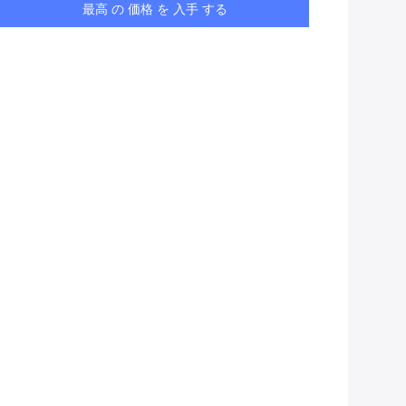
最高 の 価格 を 入手 する