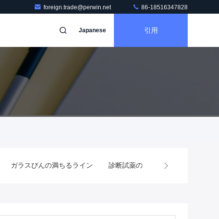
foreign.trade@perwin.net
86-18516347828
引用
Japanese
ガラスびんの満ちるライン
診断試薬の満ちるライン
動物