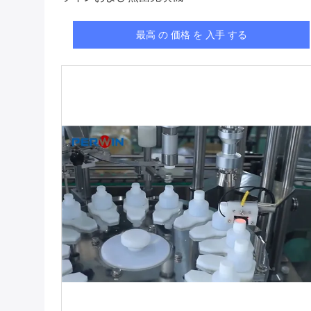
最高 の 価格 を 入手 する