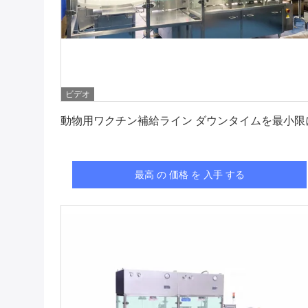
ビデオ
最高 の 価格 を 入手 する
動物用ワクチン補給ライン ダウンタイムを最小限
最高 の 価格 を 入手 する