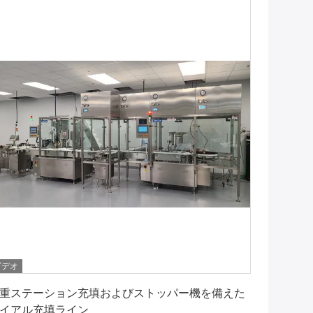
ビデオ
最高 の 価格 を 入手 する
重ステーション充填およびストッパー機を備えた
イアル充填ライン