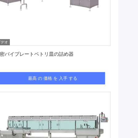
ビデオ
最高 の 価格 を 入手 する
密バイプレートペトリ皿の詰め器
最高 の 価格 を 入手 する