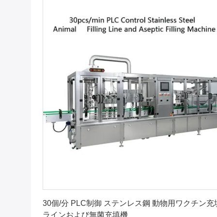
最高 の 価格 を 入手 する
30個/分 PLC制御 ステンレス鋼 動物用ワクチン充
ラインおよび無菌充填機