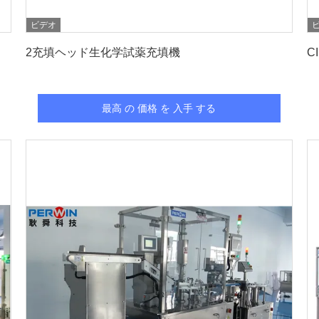
ビデオ
最高 の 価格 を 入手 する
2充填ヘッド生化学試薬充填機
C
最高 の 価格 を 入手 する