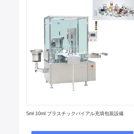
最高 の 価格 を 入手 する
5ml 10ml プラスチックバイアル充填包装設備