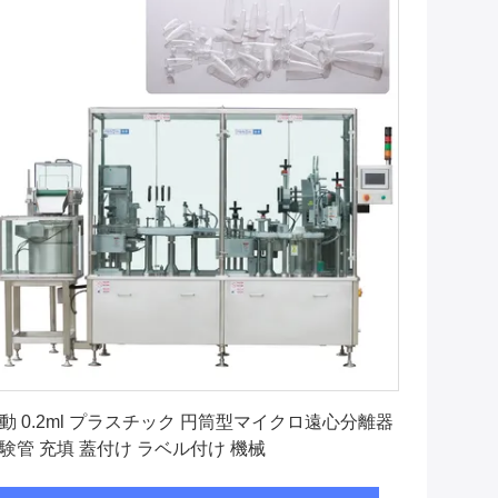
最高 の 価格 を 入手 する
動 0.2ml プラスチック 円筒型マイクロ遠心分離器
験管 充填 蓋付け ラベル付け 機械