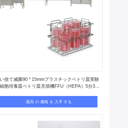
最高 の 価格 を 入手 する
い捨て滅菌90 * 15mmプラスチックペトリ皿実験
細胞培養皿ペトリ皿充填機FFU（HEPA）5分3〜
％
最高 の 価格 を 入手 する