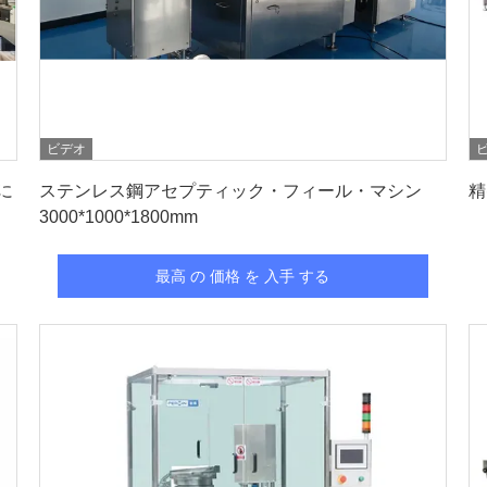
ビデオ
最高 の 価格 を 入手 する
に
ステンレス鋼アセプティック・フィール・マシン
精
3000*1000*1800mm
最高 の 価格 を 入手 する