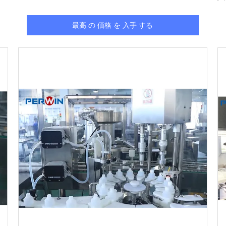
最高 の 価格 を 入手 する