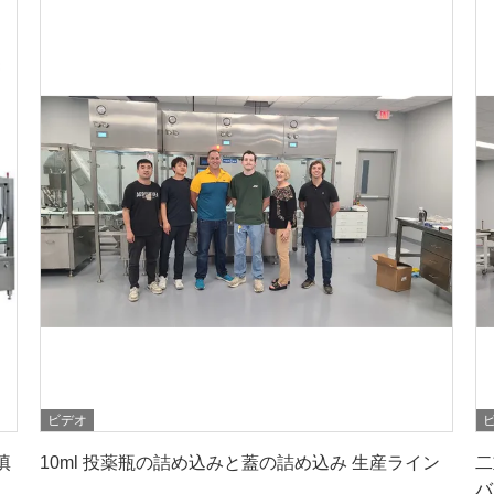
ビデオ
最高 の 価格 を 入手 する
填
10ml 投薬瓶の詰め込みと蓋の詰め込み 生産ライン
二
バ