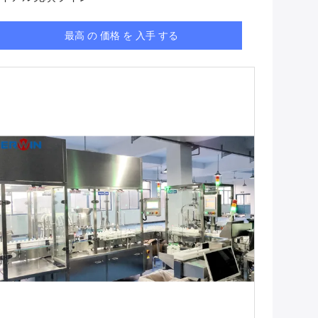
最高 の 価格 を 入手 する