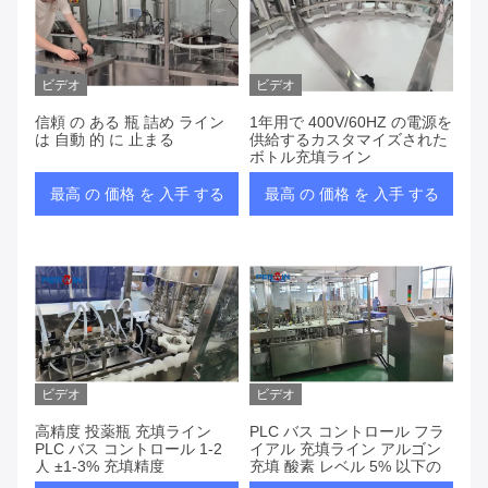
ビデオ
ビデオ
信頼 の ある 瓶 詰め ライン
1年用で 400V/60HZ の電源を
は 自動 的 に 止まる
供給するカスタマイズされた
ボトル充填ライン
最高 の 価格 を 入手 する
最高 の 価格 を 入手 する
ビデオ
ビデオ
高精度 投薬瓶 充填ライン
PLC バス コントロール フラ
PLC バス コントロール 1-2
イアル 充填ライン アルゴン
人 ±1-3% 充填精度
充填 酸素 レベル 5% 以下の