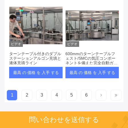
ビデオ
ビデオ
ターンテーブル付きのダブル
600mmのターンテーブルフ
ステーションアルゴン充填と
ェスト/SMCの気圧コンポー
液体充填ライン
ネントを備えた完全自動ガラ
スボトル充填ライン
最高 の 価格 を 入手 する
最高 の 価格 を 入手 する
1
2
3
4
5
6
問い合わせを送信する