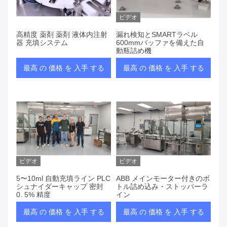
ビデオ
高精度 薬剤 薬剤 液体内注射
漏れ検知とSMARTラベル
器 充填システム
600mmバッファを備えた自
動瓶詰め機
最高 の 価格 を 入手 する
最高 の 価格 を 入手 する
ビデオ
ビデオ
5〜10ml 自動充填ライン PLC
ABB メインモーター付きのボ
シュナイダーキャップ 密封
トル詰め込み・ストッパーラ
0. 5% 精度
イン
最高 の 価格 を 入手 する
最高 の 価格 を 入手 する