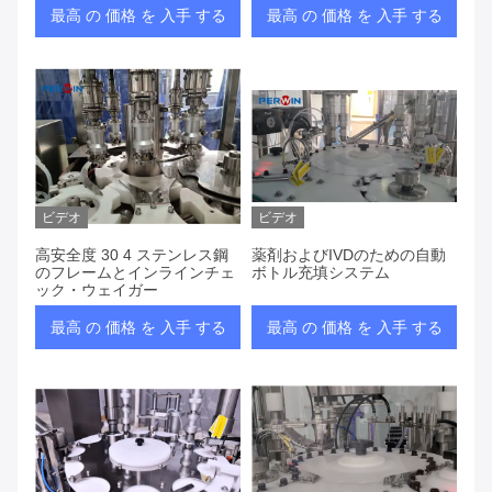
最高 の 価格 を 入手 する
最高 の 価格 を 入手 する
ビデオ
ビデオ
高安全度 30 4 ステンレス鋼
薬剤およびIVDのための自動
のフレームとインラインチェ
ボトル充填システム
ック・ウェイガー
最高 の 価格 を 入手 する
最高 の 価格 を 入手 する