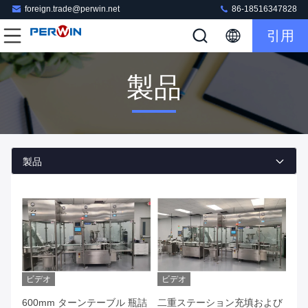
foreign.trade@perwin.net
86-18516347828
引用
製品
製品
ビデオ
ビデオ
600mm ターンテーブル 瓶詰
二重ステーション充填および