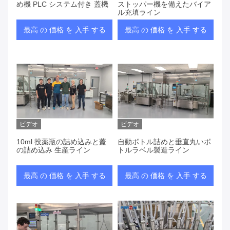
め機 PLC システム付き 蓋機
ストッパー機を備えたバイア
ル充填ライン
最高 の 価格 を 入手 する
最高 の 価格 を 入手 する
ビデオ
ビデオ
10ml 投薬瓶の詰め込みと蓋
自動ボトル詰めと垂直丸いボ
の詰め込み 生産ライン
トルラベル製造ライン
最高 の 価格 を 入手 する
最高 の 価格 を 入手 する