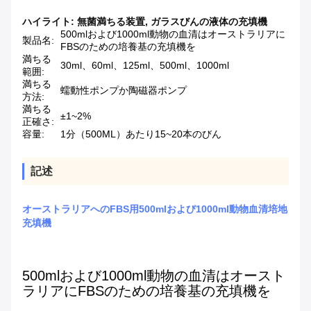
ハイライト:
無菌満ちる装置
,
ガラスびんの液体の充填機
500mlおよび1000ml動物の血清はオーストラリアに
製品名:
FBSのための培養基の充填機を
満ちる
30ml、60ml、125ml、500ml、1000ml
範囲:
満ちる
蠕動性ポンプか陶磁器ポンプ
方法:
満ちる
±1~2%
正確さ:
容量:
1分（500ML）あたり15~20本のびん
記述
オーストラリアへのFBS用500mlおよび1000ml動物血清培地
充填機
500mlおよび1000ml動物の血清はオースト
ラリアにFBSのための培養基の充填機を