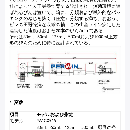
かれるサーボ ドライブびんで自動の私達の自身の会
社によって人工栄養で育てる設計され、無菌環境に運
ばれるびんは置いて、箱に、分類および最終的なパッ
キングのねじを抜く（任意）分類する満ち、おおう、
ビンの王冠憶病な収縮の袖。この生産ライン安定した
連続した速度はおよそ20本のびん/min.である。
それは30ml、60ml、125ml、500mlおよび1000ml正方
形のびんのために特に設計されている。
変数
2.
項目
モデルおよび指定
PW-GX515
モデル
30ml、60ml、125ml、500ml、顧客の条