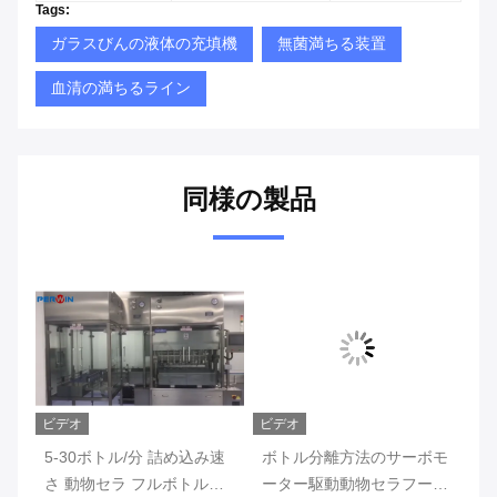
Tags:
ガラスびんの液体の充填機
無菌満ちる装置
血清の満ちるライン
同様の製品
ビデオ
ビデオ
ビ
ク
5-30ボトル/分 詰め込み速
ボトル分離方法のサーボモ
動
ム
さ 動物セラ フルボトル検
ーター駆動動物セラフーリ
消