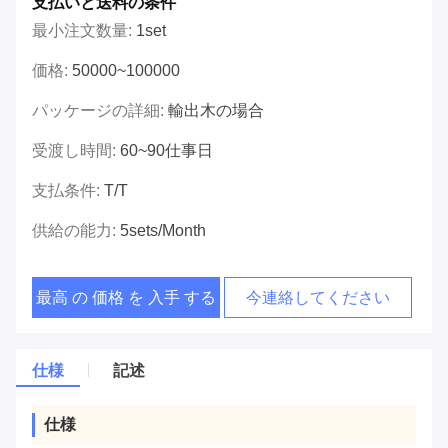
支払いと送料の条件
最小注文数量:
1set
価格:
50000~100000
パッケージの詳細:
輸出木の場合
受渡し時間:
60~90仕事日
支払条件:
T/T
供給の能力:
5sets/month
最高 の 価格 を 入手 する
今連絡してください
仕様
記述
仕様