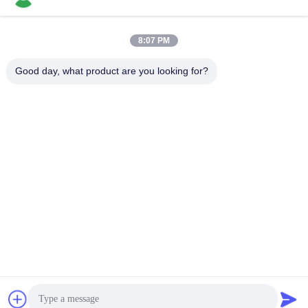
送信する
8:07 PM
Good day, what product are you looking for?
Perwin Science And Technology Co,.Ltd
foreign.trade@perwin.net
86-18516347828
第58東方市Rdの濱海の工業
団地、Qidong、江蘇省、中
国。郵便番号:226236。
中国 良質 無菌充填機 提供者 著作権 2026 Perwin Science and Technology
Co,.Ltd すべての権利は保護されています.