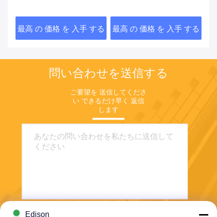
ン
出の詰め込み機
ングマシン
台
する
最高 の 価格 を 入手 する
最高 の 価格 を 入手 する
最
問い合わせを送信する
ご要望を 送信してくださ
い できるだけ早く 返信
します
Edison