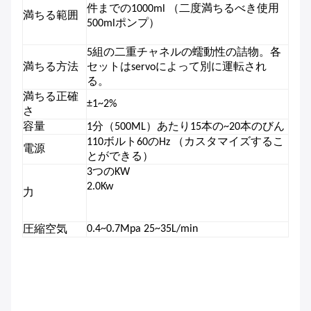
件までの1000ml （二度満ちるべき使用
満ちる範囲
500mlポンプ）
5組の二重チャネルの蠕動性の詰物。各
満ちる方法
セットはservoによって別に運転され
る。
満ちる正確
±1~2%
さ
容量
1分（500ML）あたり15本の~20本のびん
110ボルト60のHz （カスタマイズするこ
電源
とができる）
3つのKW
2.0Kw
力
0.4~0.7Mpa 25~35L/min
圧縮空気