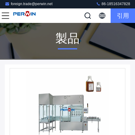
foreign.trade@perwin.net
86-18516347828
引用
製品