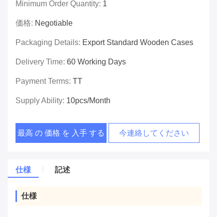
Minimum Order Quantity:
1
価格:
Negotiable
Packaging Details:
Export Standard Wooden Cases
Delivery Time:
60 Working Days
Payment Terms:
TT
Supply Ability:
10pcs/month
最高 の 価格 を 入手 する
今連絡してください
仕様
記述
仕様