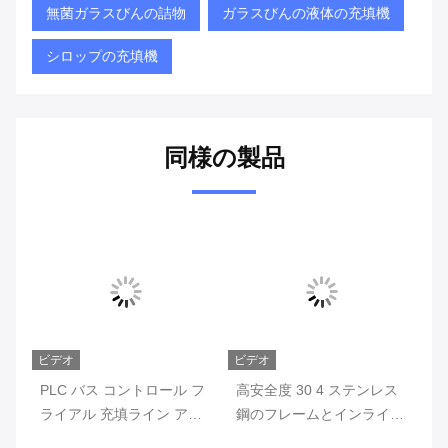
無菌ガラスびんの詰物
ガラスびんの液体の充填機
シロップの充填機
同様の製品
ビデオ
ビデオ
ビ
電源
PLC バス コントロール フ
高安全度 30 4 ステンレス
薬
さ
ライアル 充填ライン アル
鋼のフレームとインライン
動
ゴン 充填 酸素 レベル 5%
チェック・ウェイガー