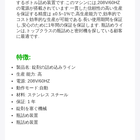
するボトル詰め装置です.このマシンには,208V/60HZ
の電源が搭載されています.一貫した信頼性の高い生産
を保証する精度は ±0.5~1%で,高生産能力で,効率的で
コスト効率的な生産が可能である.長い使用期間を保証
し,安心のために1年間の保証を保証します. 瓶詰めライ
ンは,トップクラスの瓶詰めと密封機を探している顧客
に最適です.
特徴:
製品名: 錠剤の詰め込みライン
生産 能力: 高
電源: 208V/60HZ
動作モード:自動
材料: ステンレス スチール
保証: 1 年
錠剤を塞ぐ機械
瓶詰め装置
瓶詰め装置