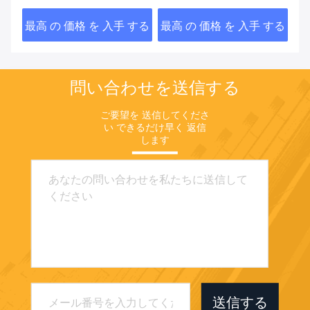
以下の
する
最高 の 価格 を 入手 する
最高 の 価格 を 入手 する
最
問い合わせを送信する
ご要望を 送信してくださ
い できるだけ早く 返信
します
送信する