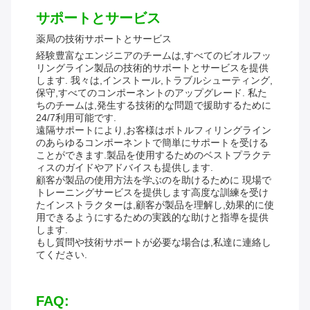
サポートとサービス
薬局の技術サポートとサービス
経験豊富なエンジニアのチームは,すべてのビオルフッ
リングライン製品の技術的サポートとサービスを提供
します. 我々は,インストール,トラブルシューティング,
保守,すべてのコンポーネントのアップグレード. 私た
ちのチームは,発生する技術的な問題で援助するために
24/7利用可能です.
遠隔サポートにより,お客様はボトルフィリングライン
のあらゆるコンポーネントで簡単にサポートを受ける
ことができます.製品を使用するためのベストプラクテ
ィスのガイドやアドバイスも提供します.
顧客が製品の使用方法を学ぶのを助けるために 現場で
トレーニングサービスを提供します高度な訓練を受け
たインストラクターは,顧客が製品を理解し,効果的に使
用できるようにするための実践的な助けと指導を提供
します.
もし質問や技術サポートが必要な場合は,私達に連絡し
てください.
FAQ: