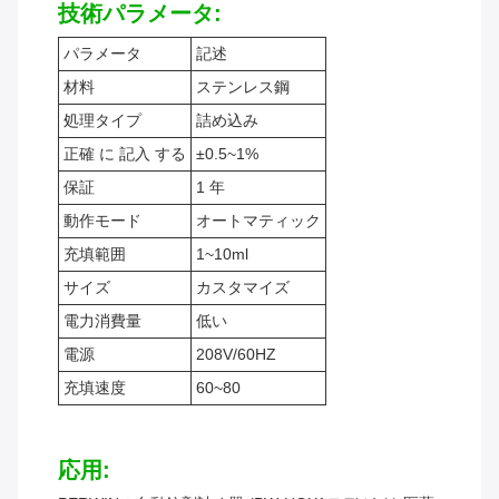
技術パラメータ:
パラメータ
記述
材料
ステンレス鋼
処理タイプ
詰め込み
正確 に 記入 する
±0.5~1%
保証
1 年
動作モード
オートマティック
充填範囲
1~10ml
サイズ
カスタマイズ
電力消費量
低い
電源
208V/60HZ
充填速度
60~80
応用: