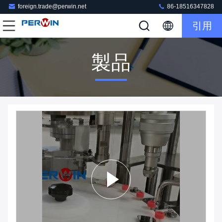
foreign.trade@perwin.net
86-18516347828
引用
製品