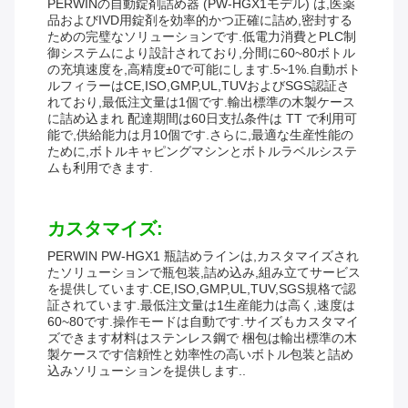
PERWINの自動錠剤詰め器 (PW-HGX1モデル) は,医薬
品およびIVD用錠剤を効率的かつ正確に詰め,密封する
ための完璧なソリューションです.低電力消費とPLC制
御システムにより設計されており,分間に60~80ボトル
の充填速度を,高精度±0で可能にします.5~1%.自動ボト
ルフィラーはCE,ISO,GMP,UL,TUVおよびSGS認証さ
れており,最低注文量は1個です.輸出標準の木製ケース
に詰め込まれ 配達期間は60日支払条件は TT で利用可
能で,供給能力は月10個です.さらに,最適な生産性能の
ために,ボトルキャピングマシンとボトルラベルシステ
ムも利用できます.
カスタマイズ:
PERWIN PW-HGX1 瓶詰めラインは,カスタマイズされ
たソリューションで瓶包装,詰め込み,組み立てサービス
を提供しています.CE,ISO,GMP,UL,TUV,SGS規格で認
証されています.最低注文量は1生産能力は高く,速度は
60~80です.操作モードは自動です.サイズもカスタマイ
ズできます材料はステンレス鋼で 梱包は輸出標準の木
製ケースです信頼性と効率性の高いボトル包装と詰め
込みソリューションを提供します..