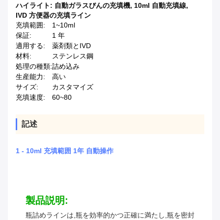
ハイライト:
自動ガラスびんの充填機
,
10ml 自動充填線
,
IVD 方便器の充填ライン
充填範囲:
1~10ml
保証:
1 年
適用する:
薬剤類とIVD
材料:
ステンレス鋼
処理の種類:
詰め込み
生産能力:
高い
サイズ:
カスタマイズ
充填速度:
60~80
記述
1 - 10ml 充填範囲 1年 自動操作
製品説明:
瓶詰めラインは,瓶を効率的かつ正確に満たし,瓶を密封