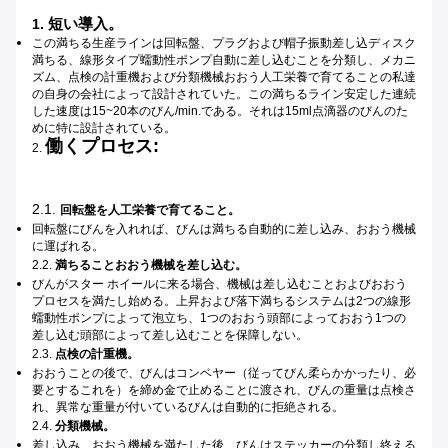
短い導入。
1.
この満ちる生産ラインは回転盤、プラグおよび帽子振動差し込ディスク
満ちる、線形タイプ蠕動性ポンプ自動に差し込むことを分類し、メカニ
ズム、点検の計重機および分類機械おおう人工栄養で育てることの私達
の自身の会社によって設計されていた。この満ちるライン安定した連続
した速度は15~20本のびん/min.である。それは15ml点滴器のびんのた
めに特に設計されている。
働くプロセス:
2.
2.1.
回転盤を人工栄養で育てること。
回転盤にびんを入れれば、びんは満ちる自動的に差し込み、おおう機械
に運ばれる。
2.2.
満ちることおおう機械を差し込む。
びんがスター ホイールに来る場合、機械は差し込むことおよびおおう
プロセスを満たし始める。上昇および落下満ちるシステムは2つの線形
蠕動性ポンプによって泡立ち、1つのおおう頭部によっておおう1つの
差し込む頭部によって差し込むことを保障しない。
2.3.
点検の計重機。
おおうことの後で、びんはコンベヤー（従ってびん柔らかかったり、必
要とするこれを）を締め金で止めることに渡され、びんの重量は点検さ
れ、異常な重量が付いているびんは自動的に拒絶される。
2.4.
分類機械。
差し込み、おおう機械を満たした後、びんはステッカーの分類し終える