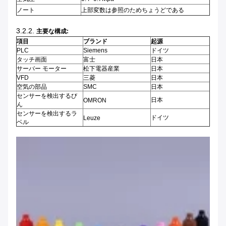
ノート
上部変数は参照のためちょうどである
3.2.2.
主要な構成:
項目
ブランド
起源
PLC
Siemens
ドイツ
タッチ画面
富士
日本
サーバー モーター
松下電器産業
日本
VFD
三菱
日本
空気の部品
SMC
日本
センサーを検出するび
日本
OMRON
ん
センサーを検出するラ
ドイツ
Leuze
ベル