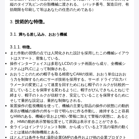
縦のタイプ丸ビンの分類機械に渡される。（バッチ番号、製造日付、有
効期限を印刷して等はあなたの任意のためである）
技術的な特徴。
3.
3.1.
満ちる差し込み、おおう機械
3.1.1.
特徴。
また作動の習慣の点では人間化された設計を採用したこの機械レイアウ
トはスマート、密集している。
操作インターフェイスは多彩なLCDのタッチ画面から成り、全機械シ
ステムはPLCによって制御される。
おおうことのための帽子を取る精密なCAMの技術。おおう単位はおお
う力を制御するためにサーボ技術を採用する。サーボ ドライブ出力パ
ラメータの変更によって速度を回すためにねじ帽子のトルクが比較的一
定していることを保障する変わるように。帽子がびんできちんとねじで
締まり、帽子のトルクが信頼でき、安定していることを保障するために
そして量的な設定は、量的な制御なされる。
装置操作の監視機能を使って。機械の主要な部品の操作の状態にの動的
表示が機械の操作の州を一目で明らかに作る作動し、維持すること容易
なHMIのある。機械が音および軽い警報に加えて警報の状態に、あると
き、HMIの動的表示警報位置そして原因は表示することができる。
全ラインはインテリジェント制御、から成っている上下流の場所の動く
ことは連結の制御機能とある。
ほとんどは条件を包む薬剤企業GMPの条件および他の企業プロダクト