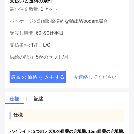
支払いと送料の条件
最小注文数量:
1セット
パッケージの詳細:
標準的な輸出woodern場合
受渡し時間:
60~90仕事日
支払条件:
T/T、L/C
供給の能力:
5かのセット/月
最高 の 価格 を 入手 する
今連絡してください
仕様
記述
仕様
ハイライト:
2つのノズルの目薬の充填機
,
15ml目薬の充填機
,