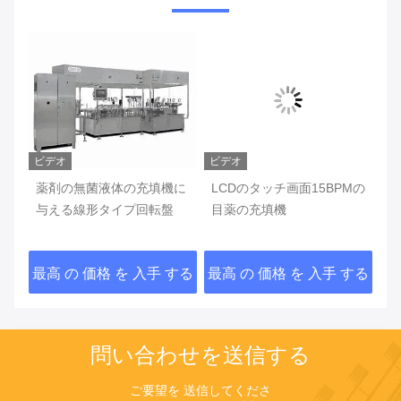
ビデオ
ビデオ
ビ
菌目
薬剤の無菌液体の充填機に
LCDのタッチ画面15BPMの
G
与える線形タイプ回転盤
目薬の充填機
る
薬
する
最高 の 価格 を 入手 する
最高 の 価格 を 入手 する
最
問い合わせを送信する
ご要望を 送信してくださ