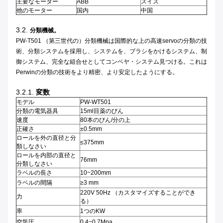
主要なモーター
ABB
スイス
他のモーター
国内
中国
3.2.
分類機械。
PW-T501 （第三世代の）分類機械は国際的な上の高速servoの分類の技
術、分類システムを採用し、システムを、ブラシをかけるシステム、制
御システム、完全な組合せとしてコンベヤ・システム見つける。これは
Perwinの分類の技術をより精密、より安定したようにする。
3.2.1.
変数
モデル
PW-WT501
分類の電気器具
15ml目薬のびん
速度
80本のびん/分の上
正確さ
±0.5mm
ロールを外の直径と分
≤375mm
類しなさい
ロールを内部の直径と
76mm
分類しなさい
ラベルの長さ
10~200mm
ラベルの間隔
≥3 mm
220V 50Hz （カスタマイズすることができ
力
る）
率
1つのKW
空気圧
0.4~0.7Mpa