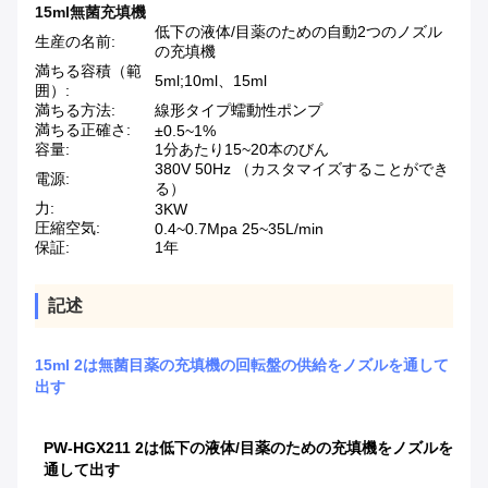
15ml無菌充填機
低下の液体/目薬のための自動2つのノズル
生産の名前:
の充填機
満ちる容積（範
5ml;10ml、15ml
囲）:
満ちる方法:
線形タイプ蠕動性ポンプ
満ちる正確さ:
±0.5~1%
容量:
1分あたり15~20本のびん
380V 50Hz （カスタマイズすることができ
電源:
る）
力:
3KW
圧縮空気:
0.4~0.7Mpa 25~35L/min
保証:
1年
記述
15ml 2は無菌目薬の充填機の回転盤の供給をノズルを通して
出す
PW-HGX211 2は低下の液体/目薬のための充填機をノズルを
通して出す