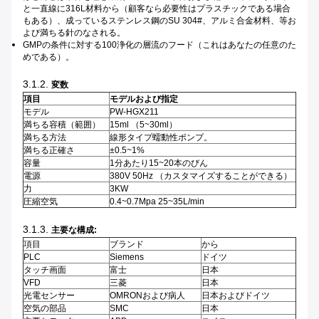
と一直線に316L材料から（顧客なら必要性はプラスチックである場合
もある）、成っているステンレス鋼のSU 304#、アルミ合金材料、等お
よび満ちる針のなされる。
GMPの条件に対する100浄化の層流のフード（これはあなたの任意のた
めである）。
3.1.2.
変数
項目
モデルおよび指定
モデル
PW-HGX211
満ちる容積（範囲）
15ml （5~30ml）
満ちる方法
線形タイプ蠕動性ポンプ。
満ちる正確さ
±0.5~1%
容量
1分あたり15~20本のびん
電源
380V 50Hz （カスタマイズすることができる）
力
3KW
圧縮空気
0.4~0.7Mpa 25~35L/min
3.1.3.
主要な構成:
項目
ブランド
から
PLC
Siemens
ドイツ
タッチ画面
富士
日本
VFD
三菱
日本
光電センサー
OMRONおよび病人
日本およびドイツ
空気の部品
SMC
日本