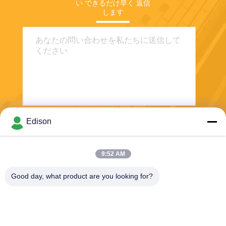
い できるだけ早く 返信
します
Edison
送信する
9:52 AM
Good day, what product are you looking for?
Perwin Science And Technology Co,.Ltd