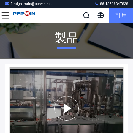
foreign.trade@perwin.net
86-18516347828
引用
製品