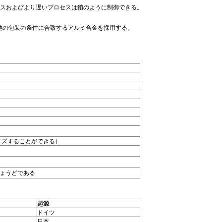
スおよびより遅いプロセスは鎖のように制御できる。
び他の包装の条件に合致するアルミ合金を採用する。
タマイズすることができる）
ょうどである
起源
ドイツ
日本