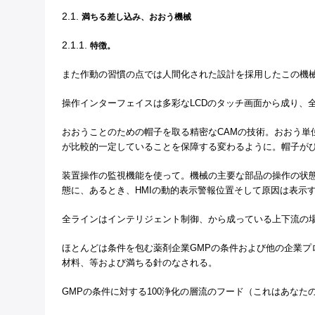
2.1.
満ちる差し込み、おおう機械
2.1.1.
特徴。
また作動の習慣の点では人間化された設計を採用したこの機
操作インターフェイスは多彩なLCDのタッチ画面から成り、
おおうことのための帽子を取る精密なCAMの技術。おおう単
が比較的一定していることを保障する変わるように。帽子が
装置操作の監視機能を使って。機械の主要な部品の操作の状態
態に、あるとき、HMIの動的表示警報位置そして原因は表示
全ラインはインテリジェント制御、から成っている上下流の
ほとんどは条件を包む薬剤企業GMPの条件および他の企業プロ
材料、等および満ちる針のなされる。
GMPの条件に対する100浄化の層流のフード（これはあなた