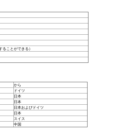
イズすることができる）
から
ドイツ
日本
日本
日本およびドイツ
日本
スイス
中国