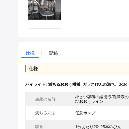
仕様
記述
仕様
ハイライト:
満ちるおおう機械
,
ガラスびんの満ち、おお
小さい容積の緩衝液/洗浄液
生産の名前:
びおおうライン
満ちる方法:
任意ポンプ
容量:
1分あたり20~25本のびん