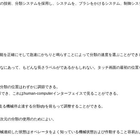
voの分類の技術、分類システムを採用し、システムを、ブラシをかけるシステム、制御
御機能を正確にそして急速にかちりと鳴らすことによって分類の速度を選ぶことができ
なにあって、もどんな長さラベルがであるかもしれない。タッチ画面の最初の位置
分類の位置はわずかに調節できる。
き、これはhuman-computerインターフェイスで見ることができる。
で走る機械停止達する分類qtyを前もって調整することができる。
次元の分類の使用のためによい。
連続した状態はオペレータをよく知っている機械状態および作動すること容易およびma