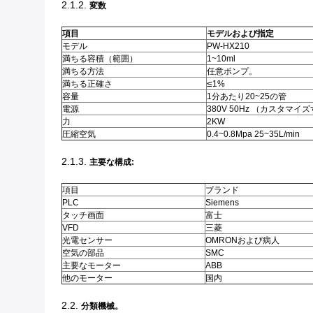
2.1.2.
変数
項目
モデルおよび指定
モデル
PW-HX210
満ちる容積（範囲）
1~10ml
満ちる方法
任意ポンプ。
≤
満ちる正確さ
1%
容量
1分あたり20~25の管
電源
380V 50Hz （カスタマ
力
2KW
圧縮空気
0.4~0.8Mpa 25~35L/min
2.1.3.
主要な構成:
項目
ブランド
PLC
Siemens
タッチ画面
富士
VFD
三菱
光電センサー
OMRONおよび病人
空気の部品
SMC
主要なモーター
ABB
他のモーター
国内
2.2.
分類機械。