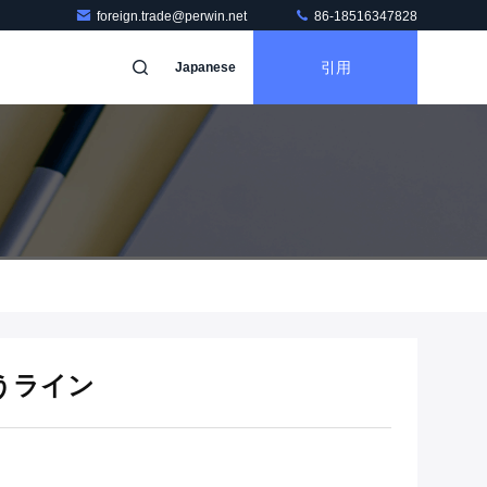
foreign.trade@perwin.net
86-18516347828
引用
Japanese
うライン