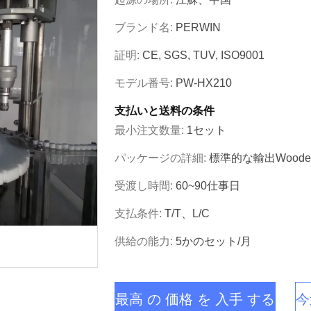
ブランド名:
PERWIN
証明:
CE, SGS, TUV, ISO9001
モデル番号:
PW-HX210
支払いと送料の条件
最小注文数量:
1セット
パッケージの詳細:
標準的な輸出woode
受渡し時間:
60~90仕事日
支払条件:
T/T、L/C
供給の能力:
5かのセット/月
最高 の 価格 を 入手 する
今