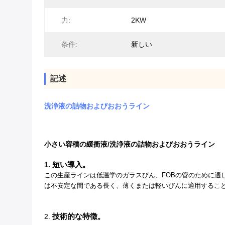
力:
2KW
条件:
新しい
記述
洗浄液の詰物およびおおうライン
小さい容積の緩衝液/洗浄液の詰物およびおおうライン
短い導入。
1.
この生産ラインは低温学のガラスびん、FOBの管のために適
は不安定な間である長く、薄くまたは軽いびんに適用するこ
技術的な特徴。
2.