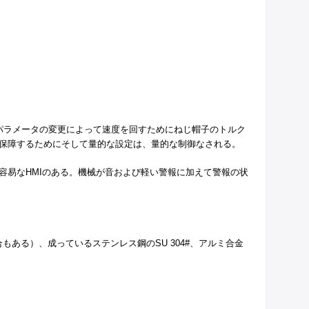
パラメータの変更によって速度を回すためにねじ帽子のトルク
保障するためにそして量的な設定は、量的な制御なされる。
容易なHMIのある。機械が音および軽い警報に加えて警報の状
ある）、成っているステンレス鋼のSU 304#、アルミ合金