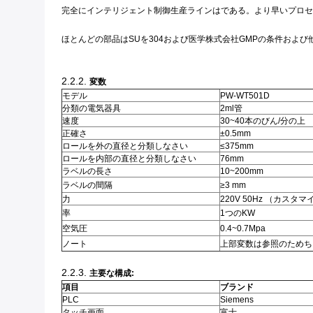
完全にインテリジェント制御生産ラインはである。より早いプロセ
ほとんどの部品はSUを304および医学株式会社GMPの条件およ
2.2.2.
変数
モデル
PW-WT501D
分類の電気器具
2ml管
速度
30~40本のびん/分の上
正確さ
±0.5mm
ロールを外の直径と分類しなさい
≤375mm
ロールを内部の直径と分類しなさい
76mm
ラベルの長さ
10~200mm
ラベルの間隔
≥3 mm
力
220V 50Hz （カス
率
1つのKW
空気圧
0.4~0.7Mpa
ノート
上部変数は参照のためち
2.2.3.
主要な構成:
項目
ブランド
PLC
Siemens
タッチ画面
富士