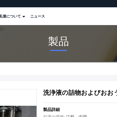
私達について
ニュース
製品
洗浄液の詰物およびおお
製品詳細
起源の場所:
江蘇、中国