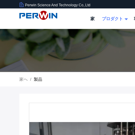
Perwin Science And Technology Co,.Ltd
家
プロダクト
家へ
/
製品