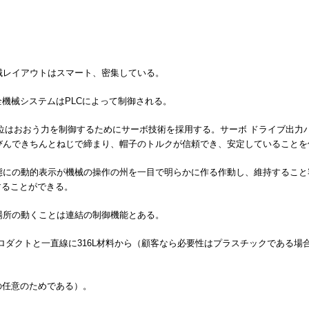
械レイアウトはスマート、密集している。
全機械システムはPLCによって制御される。
位はおおう力を制御するためにサーボ技術を採用する。サーボ ドライブ出力
びんできちんとねじで締まり、帽子のトルクが信頼でき、安定していることを
にの動的表示が機械の操作の州を一目で明らかに作る作動し、維持すること
することができる。
場所の動くことは連結の制御機能とある。
ダクトと一直線に316L材料から（顧客なら必要性はプラスチックである場合も
の任意のためである）。