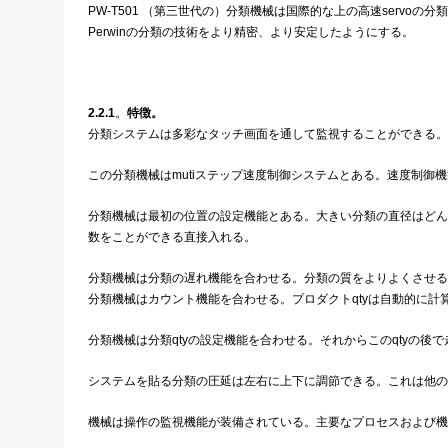
PW-T501 （第三世代の）分類機械は国際的な上の高速ser
Perwinの分類の技術をより精密、より安定したようにする。
2.2.1
。
特徴。
分類システムは多彩なタッチ画面を通して監視することができる。
この分類機械はmutiステップ速度制御システムとある。速度制
分類機械は最初の位置の設定機能とある。大きい分類の直径はどん
数をことができる直接入れる。
分類機械は分類の遅れ機能を合わせる。分類の質をよりよくさせる
分類機械はカウント機能を合わせる。プロダクトqtyは自動的に計算で
分類機械は分類qtyの設定機能を合わせる。それからこのqtyの後
システムを貼る分類の圧延は左右に上下に調節できる。これは他の
機械は操作の監視機能が装備されている。主要なプロセスおよび機械