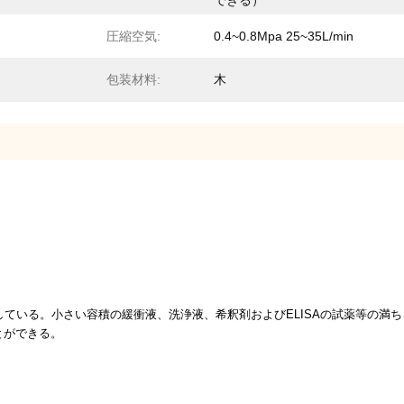
できる）
圧縮空気:
0.4~0.8Mpa 25~35L/min
包装材料:
木
している。小さい容積の緩衝液、洗浄液、希釈剤およびELISAの試薬等の満
とができる。