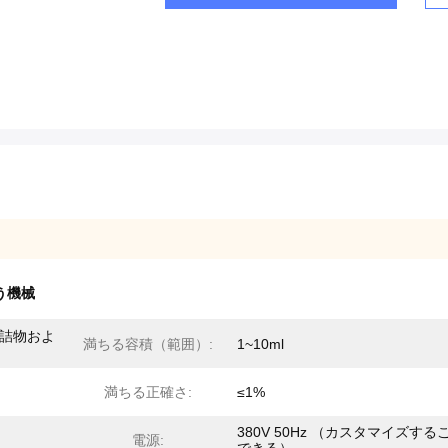
う機械
の詰物およ
満ちる容積（範囲）:
1~10ml
満ちる正確さ:
≤1%
380V 50Hz （カスタマイズする
電源: