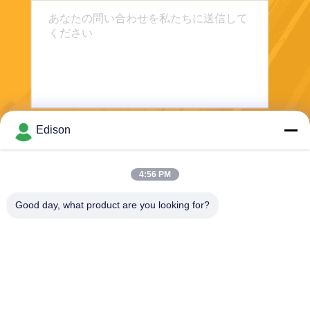
Edison
送信する
4:56 PM
Good day, what product are you looking for?
Perwin Science And Technology Co,.Ltd
foreign.trade@perwin.net
86-18516347828