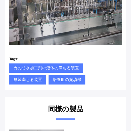
Tags:
カの防水加工剤の液体の満ちる装置
無菌満ちる装置
培養皿の充填機
同様の製品