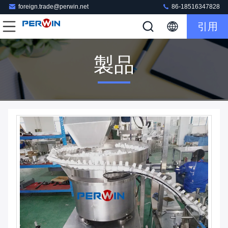
foreign.trade@perwin.net
86-18516347828
引用
製品