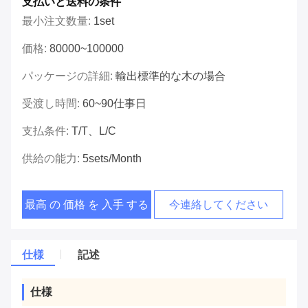
支払いと送料の条件
最小注文数量:
1set
価格:
80000~100000
パッケージの詳細:
輸出標準的な木の場合
受渡し時間:
60~90仕事日
支払条件:
T/T、L/C
供給の能力:
5sets/month
最高 の 価格 を 入手 する
今連絡してください
仕様
記述
仕様