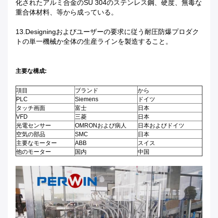
化されたアルミ合金のSU 304のステンレス鋼、硬度、無毒な
重合体材料、等から成っている。
13.Designingおよびユーザーの要求に従う耐圧防爆プロダク
トの単一機械か全体の生産ラインを製造すること。
主要な構成:
項目
ブランド
から
PLC
Siemens
ドイツ
タッチ画面
富士
日本
VFD
三菱
日本
光電センサー
OMRONおよび病人
日本およびドイツ
空気の部品
SMC
日本
主要なモーター
ABB
スイス
他のモーター
国内
中国