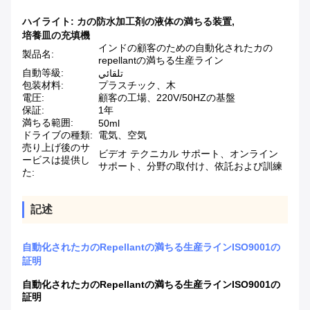
ハイライト:
カの防水加工剤の液体の満ちる装置
,
培養皿の充填機
インドの顧客のための自動化されたカの
製品名:
repellantの満ちる生産ライン
自動等級:
تلقائي
包装材料:
プラスチック、木
電圧:
顧客の工場、220V/50HZの基盤
保証:
1年
満ちる範囲:
50ml
ドライブの種類:
電気、空気
売り上げ後のサ
ビデオ テクニカル サポート、オンライン
ービスは提供し
サポート、分野の取付け、依託および訓練
た:
記述
自動化されたカのRepellantの満ちる生産ラインISO9001の
証明
自動化されたカのRepellantの満ちる生産ラインISO9001の
証明