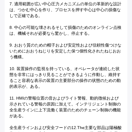
7. 適用範囲が広い中心圧力メカニズムの単位の革新的な設計
は、つかむ中心を作り、プロセスを押す中心は中心の損傷な
しで正確である。
8. 中心の可能な壊されるそして損傷のためのオンライン点検
は、機械それが必要なら驚かし、停止する。
9. おおう質のための帽子および安定性および信頼性傷つけな
いためにおおうねじりを安定した保つ個性化されたねじおお
う機構。
10. 装置操作の監視を持っている、オペレータが連続した状
態を非常にはっきり見ることができるように作動し、維持す
ること容易な表示の装置の主要部分の操作の状態のための動
的表示が、ある。
11. HMIの警報位置の音およびライト警報、動的徴候および
示されている警報の原因に加えて。インテリジェント制御の
全生産ラインに上下流働く装置のためのチェーン制御の機能
がある。
全生産ラインおよび安全フードの12.The主要な部品は陽極酸