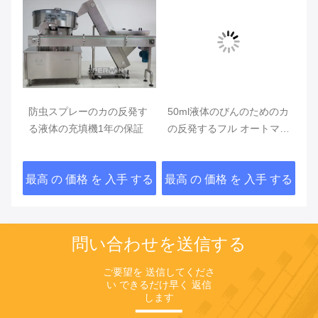
れ
防虫スプレーのカの反発す
50ml液体のびんのためのカ
高
填
る液体の充填機1年の保証
の反発するフル オートマチ
填
ックの充填機
する
最高 の 価格 を 入手 する
最高 の 価格 を 入手 する
最
問い合わせを送信する
ご要望を 送信してくださ
い できるだけ早く 返信
します