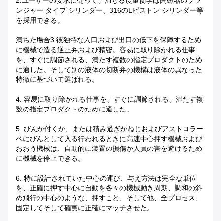
2.
ユーザーの要求に従って、満ちる度量衡学は陶磁器のプラ
ンジャー タイプ シリンダー、316のLピストン シリンダー等
を採用できる。
満ちた場合
3.
彼独特な入口および出口の低下を保障するため
に機械で造る逆止弁および精密。
容易に取り除かれる仕事
を、すぐに調節される、満たす複数の指定プロダクトのため
に適した。そして別の液体の切断弁の機構は液体の異なった
特徴に基づいて選ばれる。
4. 容易に取り除かれる仕事を、すぐに調節される、満たす複
数の指定プロダクトのために適した。
5. びんが付くか、または積み過ぎがねじおよびアストロラー
ベにびんとして入る行われるときに高速中心押す機械および
おおう機械は、自動的に装置の損傷か人員の害を避けるため
に機械を停止できる。
6. 特に設計されていた中心の運び、与え方法は完全な単位
を、正確に押す中心に自動を各々の機械動き周期、調和の斜
め飛行の中心のような、押すこと、そして他、全プロセス、
固定してそして確実に正確にマッチさせた。