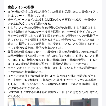
生産ラインの特徴
また作動の習慣の点では人間化された設計を採用したこの機械レイアウ
トはスマート、密集している。
操作インターフェイスは多彩なLCDのタッチ画面から成り、全機械シ
ステムはPLCによって制御される。
おおうことのための帽子を取る精密なCAMの技術。おおう単位はおお
う力を制御するためにサーボ技術を採用する。サーボ ドライブ出力パ
ラメータの変更によって速度を回すためにねじ帽子のトルクが比較的一
定していることを保障する変わるように。帽子がびんできちんとねじで
締まり、帽子のトルクが信頼でき、安定していることを保障するために
そして量的な設定は、量的な制御なされる。
装置操作の監視機能を使って。機械の主要な部品の操作の状態にの動的
表示が機械の操作の州を一目で明らかに作る作動し、維持すること容易
なHMIのある。機械が音および軽い警報に加えて警報の状態に、あると
き、HMIの動的表示警報位置そして原因は表示することができる。
全ラインはインテリジェント制御、から成っている上下流の場所の動く
ことは連結の制御機能とある。
ほとんどは条件を包む薬剤企業GMPの条件および他の企業プロダクト
と一直線に316L材料から（顧客なら必要性はプラスチックである場合
もある）、成っているステンレス鋼のSU 304#、アルミ合金材料、等お
よび満ちる針のなされる。
GMPの条件に対する100浄化の層流のフード（これはあなたの任意のた
めである）。