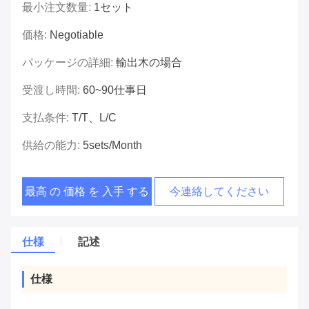
最小注文数量:
1セット
価格:
Negotiable
パッケージの詳細:
輸出木の場合
受渡し時間:
60~90仕事日
支払条件:
T/T、L/C
供給の能力:
5sets/month
最高 の 価格 を 入手 する
今連絡してください
仕様
記述
仕様