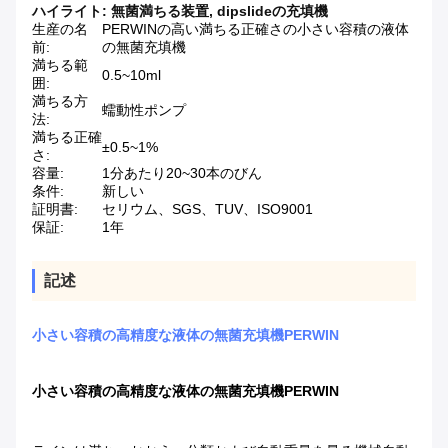
ハイライト:
無菌満ちる装置
,
dipslideの充填機
生産の名
PERWINの高い満ちる正確さの小さい容積の液体
前:
の無菌充填機
満ちる範
0.5~10ml
囲:
満ちる方
蠕動性ポンプ
法:
満ちる正確
±0.5~1%
さ:
容量:
1分あたり20~30本のびん
条件:
新しい
証明書:
セリウム、SGS、TUV、ISO9001
保証:
1年
記述
小さい容積の高精度な液体の無菌充填機PERWIN
小さい容積の高精度な液体の無菌充填機PERWIN