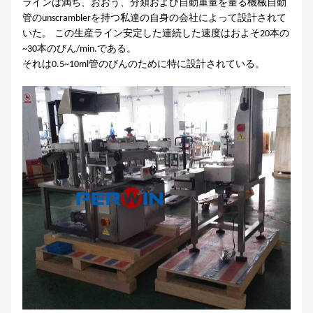
ラインは
重量を量る機械
満ち、おおう、分類および自動
自動
管のunscramblerを持つ私達の自身の会社によって設計されて
。
いた
この生産ライン安定した連続した速度はおよそ20本の
~30本のびん/min.である。
それは0.5~10ml管のびんのために特に設計されている。