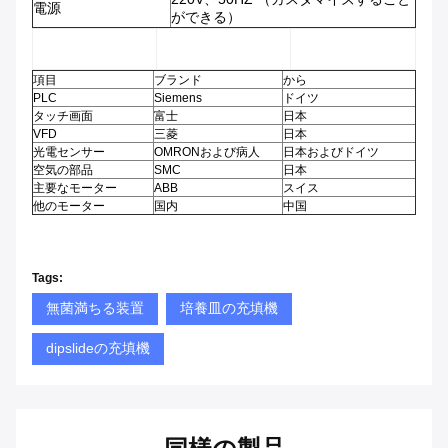
電源
ができる）
項目
ブランド
から
PLC
Siemens
ドイツ
タッチ画面
富士
日本
VFD
三菱
日本
光電センサー
OMRONおよび病人
日本およびドイツ
空気の部品
SMC
日本
主要なモーター
ABB
スイス
他のモーター
国内
中国
Tags:
無菌満ちる装置
培養皿の充填機
dipslideの充填機