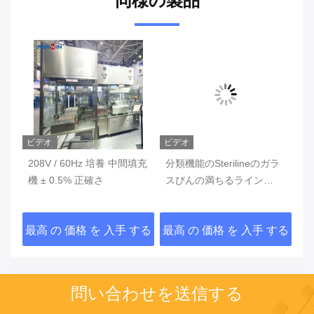
同様の製品
ビデオ
ビデオ
ビ
208V / 60Hz 培養 中間填充
分類機能のSterilineのガラ
精
プテ
機 ± 0.5% 正確さ
スびんの満ちるライン
ブ
3000ulの容積
め
する
最高 の 価格 を 入手 する
最高 の 価格 を 入手 する
最
問い合わせを送信する