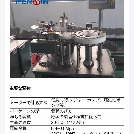
主要な変数
任意:プランジャー ポンプ、蠕動性ポ
メーターで計る方法
ンプ等。
パッケージの形
管状のびん
満ちる容積
顧客の製品仕様書に従って
生産の速度
20~50 （びん/分）
圧縮空気
0.4~0.8Mpa
220V、50HZ （カスタマイズすること