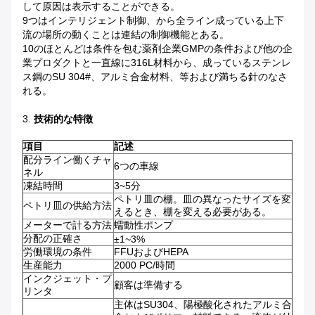
して原因は表示することができる。
9つはインテリジェント制御、から全ライン成っている上下
流の場所の動くことは連結の制御機能とある。
10のほとんどは条件を包む薬剤企業GMPの条件および他の企
業プロダクトと一直線に316L材料から、成っているステンレ
ス鋼のSU 304#、アルミ合金材料、等および満ちる針のなさ
れる。
3.
技術的な特徴
項目
記述
配分ライン働くチャ
6つの車線
ネル
凍結時間
3~5分
ペトリ皿の棚。皿の異なったサイズを変
ペトリ皿の供給方法
えるとき、棚を変える必要がある。
メーターで計る方法
蠕動性ポンプ
分配の正確さ
±1~3%
労働環境の条件
FFUおよびHEPA
生産能力
2000 PC/時間
インクジェット・プ
顧客は準備する
リンタ
主体はSU304、陽極酸化されたアルミ合