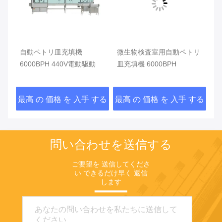
機
自動ペトリ皿充填機
微生物検査室用自動ペトリ
自
0-
6000BPH 440V電動駆動
皿充填機 6000BPH
5
レ
する
最高 の 価格 を 入手 する
最高 の 価格 を 入手 する
最
問い合わせを送信する
ご要望を 送信してくださ
い できるだけ早く 返信
します