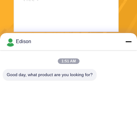
Edison
送信する
1:51 AM
Good day, what product are you looking for?
Perwin Science And Technology Co,.Ltd
foreign.trade@perwin.net
86-18516347828
第58東方市Rdの濱海の工業
団地、Qidong、江蘇省、中