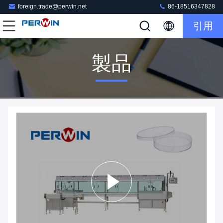
foreign.trade@perwin.net
86-18516347828
引用
製品