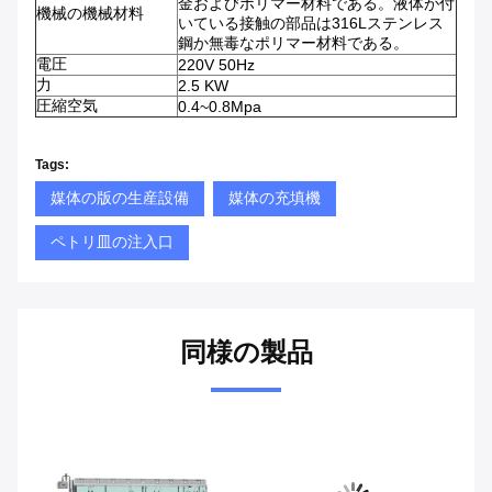
金およびポリマー材料である。液体が付
機械の機械材料
いている接触の部品は316Lステンレス
鋼か無毒なポリマー材料である。
電圧
220V 50Hz
力
2.5 KW
圧縮空気
0.4~0.8Mpa
Tags:
媒体の版の生産設備
媒体の充填機
ペトリ皿の注入口
同様の製品