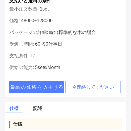
支払いと送料の条件
最小注文数量:
1set
価格:
48000~128000
パッケージの詳細:
輸出標準的な木の場合
受渡し時間:
60~90仕事日
支払条件:
T/T
供給の能力:
5sets/month
最高 の 価格 を 入手 する
今連絡してください
仕様
記述
仕様