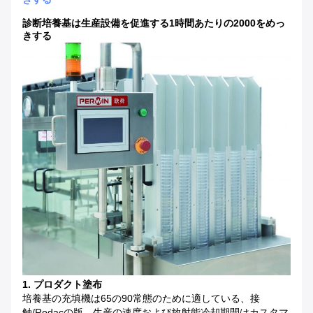
診断培養基は生産設備を促進する1時間あたりの2000をめっ
きする
1.
プロダクト塗布
培養基の充填機は
65の90常態のために適している、接
触/Rodacの版。生産の速度および放射能冷却期間はカスタマ