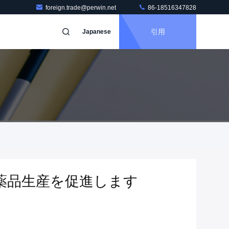
foreign.trade@perwin.net
86-18516347828
引用
Japanese
で医薬品生産を促進します